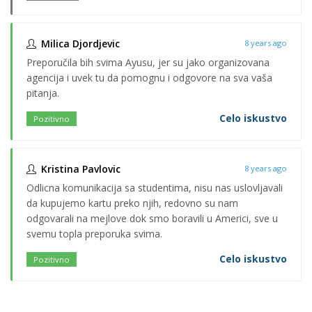
Milica Djordjevic
8 years ago
Preporučila bih svima Ayusu, jer su jako organizovana
agencija i uvek tu da pomognu i odgovore na sva vaša
pitanja.
Celo iskustvo
Pozitivno
Kristina Pavlovic
8 years ago
Odlicna komunikacija sa studentima, nisu nas uslovljavali
da kupujemo kartu preko njih, redovno su nam
odgovarali na mejlove dok smo boravili u Americi, sve u
svemu topla preporuka svima.
Celo iskustvo
Pozitivno