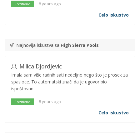
8 years ago
Pozitivno
Celo iskustvo
Najnovija iskustva sa
High Sierra Pools
Milica Djordjevic
Imala sam više radnih sati nedeljno nego što je prosek za
spasioce. To automatski znači da je ugovor bio
ispoštovan.
8 years ago
Pozitivno
Celo iskustvo