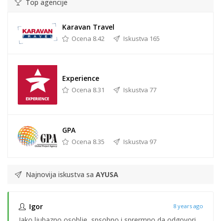
Top agencije
Karavan Travel
Ocena 8.42
Iskustva 165
Experience
Ocena 8.31
Iskustva 77
GPA
Ocena 8.35
Iskustva 97
Najnovija iskustva sa
AYUSA
Igor
8 years ago
Jako ljubazno osoblje, spsobno i sprermno da odgovori