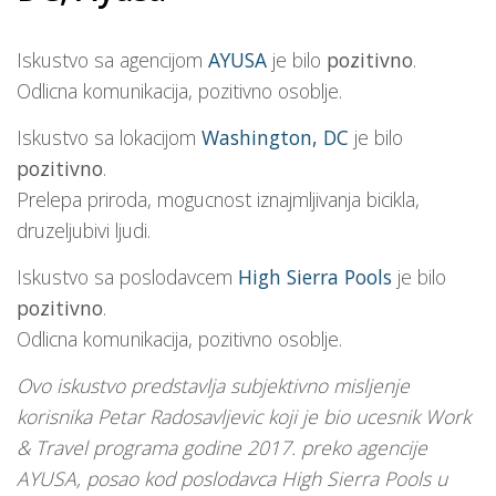
Iskustvo sa agencijom
AYUSA
je bilo
pozitivno
.
Odlicna komunikacija, pozitivno osoblje.
Iskustvo sa lokacijom
Washington, DC
je bilo
pozitivno
.
Prelepa priroda, mogucnost iznajmljivanja bicikla,
druzeljubivi ljudi.
Iskustvo sa poslodavcem
High Sierra Pools
je bilo
pozitivno
.
Odlicna komunikacija, pozitivno osoblje.
Ovo iskustvo predstavlja subjektivno misljenje
korisnika Petar Radosavljevic koji je bio ucesnik Work
& Travel programa godine 2017. preko agencije
AYUSA, posao kod poslodavca High Sierra Pools u