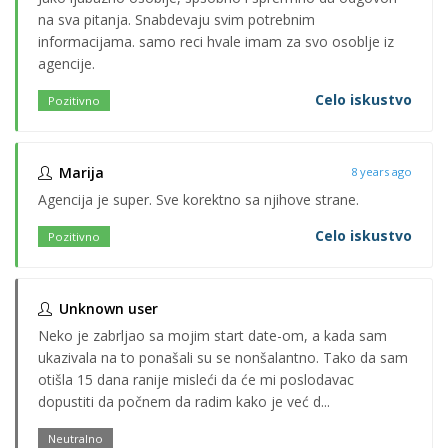
na sva pitanja. Snabdevaju svim potrebnim
informacijama. samo reci hvale imam za svo osoblje iz
agencije.
Celo iskustvo
Pozitivno
Marija
8 years ago
Agencija je super. Sve korektno sa njihove strane.
Celo iskustvo
Pozitivno
Unknown user
Neko je zabrljao sa mojim start date-om, a kada sam
ukazivala na to ponašali su se nonšalantno. Tako da sam
otišla 15 dana ranije misleći da će mi poslodavac
dopustiti da počnem da radim kako je već d...
Neutralno