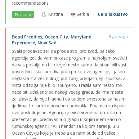
recommendations!
Kristina
Serbia
Celo iskustvo
Pozitivno
Dead Freddies, Ocean City, Maryland,
9 years ago
Experience, Novi Sad
Svaki prodavac zeli da proda svoj proizvod, pa tako
agencija zeli da vam prikaze program u najboljem svetlu i
da vas posalje na bilo koje mesto samo da bi oni bili vasi
posrednici. Isla sam dva puta preko ove agencije, i jasno
naglasila sta zelim drugi put zbog predjasnjeg iskustva, ali
nista od toga nije bilo ispunjeno. Trazila sam nesto sto
nece biti udaljeno od nekog veceg grada, da ima mesta
za izlaske, da nije hladno i da budem smestena sa nasim
ljudima, to sam im posebno podvukla. Prva dva su ispunili
ovo poslednje ne. Agencija je vise vremena utrosila na
prezentacije i predavanja o gradu u kojim idem kao i o
rumunskoj agenciji "All Friends" sa kojom saradjuju u
Ocean City-ju koja je trebala da nam bude od velike