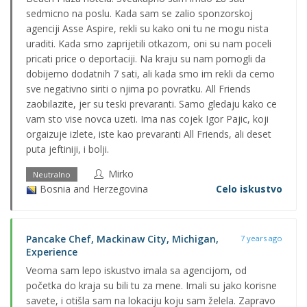
sedmicno na poslu. Kada sam se zalio sponzorskoj
agenciji Asse Aspire, rekli su kako oni tu ne mogu nista
uraditi. Kada smo zaprijetili otkazom, oni su nam poceli
pricati price o deportaciji. Na kraju su nam pomogli da
dobijemo dodatnih 7 sati, ali kada smo im rekli da cemo
sve negativno siriti o njima po povratku. All Friends
zaobilazite, jer su teski prevaranti. Samo gledaju kako ce
vam sto vise novca uzeti. Ima nas cojek Igor Pajic, koji
orgaizuje izlete, iste kao prevaranti All Friends, ali deset
puta jeftiniji, i bolji.
Mirko
Neutralno
Bosnia and Herzegovina
Celo iskustvo
Pancake Chef, Mackinaw City, Michigan,
7 years ago
Experience
Veoma sam lepo iskustvo imala sa agencijom, od
početka do kraja su bili tu za mene. Imali su jako korisne
savete, i otišla sam na lokaciju koju sam želela. Zapravo