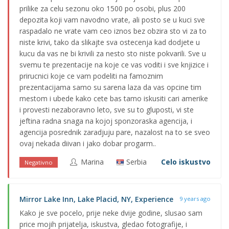
prilike za celu sezonu oko 1500 po osobi, plus 200
depozita koji vam navodno vrate, ali posto se u kuci sve
raspadalo ne vrate vam ceo iznos bez obzira sto vi za to
niste krivi, tako da slikajte sva ostecenja kad dodjete u
kucu da vas ne bi krivili za nesto sto niste pokvarili. Sve u
svemu te prezentacije na koje ce vas voditi i sve knjizice i
prirucnici koje ce vam podeliti na famoznim
prezentacijama samo su sarena laza da vas opcine tim
mestom i ubede kako cete bas tamo iskusiti cari amerike
i provesti nezaboravno leto, sve su to gluposti, vi ste
jeftina radna snaga na kojoj sponzoraska agencija, i
agencija posrednik zaradjuju pare, nazalost na to se sveo
ovaj nekada diivan i jako dobar progarm..
Marina
Serbia
Celo iskustvo
Negativno
Mirror Lake Inn, Lake Placid, NY, Experience
9 years ago
Kako je sve pocelo, prije neke dvije godine, slusao sam
price mojih prijatelja, iskustva, gledao fotografije, i