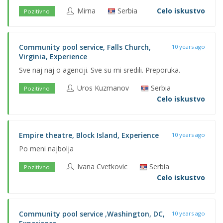
Mirna
Serbia
Celo iskustvo
Pozitivno
Community pool service, Falls Church,
10 years ago
Virginia, Experience
Sve naj naj o agenciji. Sve su mi sredili. Preporuka.
Uros Kuzmanov
Serbia
Pozitivno
Celo iskustvo
Empire theatre, Block Island, Experience
10 years ago
Po meni najbolja
Ivana Cvetkovic
Serbia
Pozitivno
Celo iskustvo
Community pool service ,Washington, DC,
10 years ago