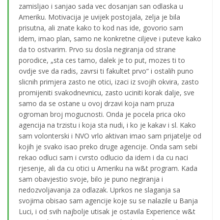
zamisljao i sanjao sada vec dosanjan san odlaska u
Ameriku. Motivacija je uvijek postojala, zelja je bila
prisutna, ali znate kako to kod nas ide, govorio sam
idem, imao plan, samo ne konkretne ciljeve i puteve kako
da to ostvarim. Prvo su dosla negiranja od strane
porodice, „sta ces tamo, dalek je to put, mozes ti to
ovdje sve da radis, zavrsi ti fakultet prvo“ i ostalih puno
slicnih primjera zasto ne otici, izaci iz svojih okvira, zasto
promijeniti svakodnevnicu, zasto uciniti korak dalje, sve
samo da se ostane u ovoj drzavi koja nam pruza
ogroman broj mogucnosti. Onda je pocela prica oko
agencija na trzistu i koja sta nudi, i ko je kakav i sl. Kako
sam volonterski i NVO vrlo aktivan imao sam prijatelje od
kojih je svako isao preko druge agencije. Onda sam sebi
rekao odluci sam i cvrsto odlucio da idem i da cu naci
rjesenje, ali da cu otici u Ameriku na w&t program. Kada
sam obavjestio svoje, bilo je puno negiranja i
nedozvoljavanja za odlazak. Uprkos ne slaganja sa
svojima obisao sam agencije koje su se nalazile u Banja
Luci, i od svih najbolje utisak je ostavila Experience w&t