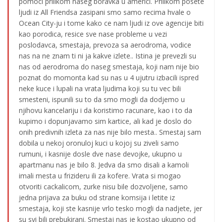
pomoci prilikom naseg boravka u americi. Prilikom posete
ljudi iz All Friendsa zasipani smo samo recima hvale o
Ocean City-ju i tome kako ce nam ljudi iz ove agencije biti
kao porodica, resice sve nase probleme u vezi
poslodavca, smestaja, prevoza sa aerodroma, vodice
nas na ne znam ti ni ja kakve izlete.. Istina je prevezli su
nas od aerodroma do naseg smestaja, koji nam nije bio
poznat do momonta kad su nas u 4 ujutru izbacili ispred
neke kuce i lupali na vrata ljudima koji su tu vec bili
smesteni, ispunili su to da smo mogli da dodjemo u
njihovu kancelariju i da koristimo racunare, kao i to da
kupimo i dopunjavamo sim kartice, ali kad je doslo do
onih predivnih izleta za nas nije bilo mesta.. Smestaj sam
dobila u nekoj oronuloj kuci u kojoj su ziveli samo
rumuni, i kasnije dosle dve nase devojke, ukupno u
apartmanu nas je bilo 8. Jedva da smo disali a kamoli
imali mesta u frizideru ili za kofere. Vrata si mogao
otvoriti cackalicom, zurke nisu bile dozvoljene, samo
jedna prijava za buku od strane komsija i letite iz
smestaja, koji ste kasnije vrlo tesko mogli da nadjete, jer
su svi bili prebukirani. Smestaj nas je kostao ukupno od