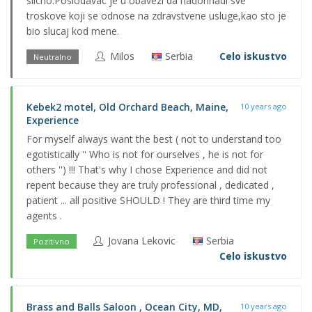
slicno.Poslodavac je u obavezi da nadohnadi sve
troskove koji se odnose na zdravstvene usluge,kao sto je
bio slucaj kod mene.
Milos
Serbia
Celo iskustvo
Neutralno
Kebek2 motel, Old Orchard Beach, Maine,
10 years ago
Experience
For myself always want the best ( not to understand too
egotistically '' Who is not for ourselves , he is not for
others '') !!! That's why I chose Experience and did not
repent because they are truly professional , dedicated ,
patient ... all positive SHOULD ! They are third time my
agents .
Jovana Lekovic
Serbia
Pozitivno
Celo iskustvo
Brass and Balls Saloon , Ocean City, MD,
10 years ago