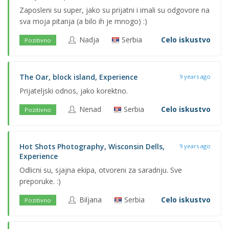
Zaposleni su super, jako su prijatni i imali su odgovore na
sva moja pitanja (a bilo ih je mnogo) :)
Nadja
Serbia
Celo iskustvo
Pozitivno
The Oar, block island, Experience
9 years ago
Prijateljski odnos, jako korektno.
Nenad
Serbia
Celo iskustvo
Pozitivno
Hot Shots Photography, Wisconsin Dells,
9 years ago
Experience
Odlicni su, sjajna ekipa, otvoreni za saradnju. Sve
preporuke. :)
Biljana
Serbia
Celo iskustvo
Pozitivno