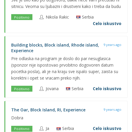
sitnicu. Veoma su ljubazni i drustveni kako i treba da budu
Nikola Rakic
Serbia
Pozitivno
Celo iskustvo
Building blocks, Block island, Rhode island,
9 years ago
Experience
Pre odlaska na program je doslo do par nesuglasica
(sponzor nije ispostovao prvobitno dogovoren datum
pocetka posla), ali je na kraju sve ispalo super, zaista su
korektni i opet se vracam preko njih.
Jovana
Serbia
Celo iskustvo
Pozitivno
The Oar, Block Island, RI, Experience
9 years ago
Dobra
Ja
Serbia
Celo iskustvo
Pozitivno