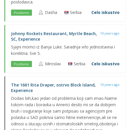
poslodavca.
Dasha
Serbia
Celo iskustvo
Pozitivno
Johnny Rockets Restaurant, Myrtle Beach,
10 years ago
SC, Experience
Sjajni momci iz Banja Luke. Saradnja vrlo jednostavna i
korektna. Sve 5.
Miroslav
Serbia
Celo iskustvo
Pozitivno
The 1661 Rita Draper, ostrvo Block Island,
10 years ago
Experience
Dodao bih,kao jedan od problema koji sam imao.Naime
tokom rada i boravka u Americi desilo mi se da dobijem
bruh i osiguranje koje sam potpisao sa agencijom pre
polaska u SAD pokriva samo hitne inetervencije,ali se ne
odnosi u slucaju ocnih i stomatoloskih smetnji,obolenja i