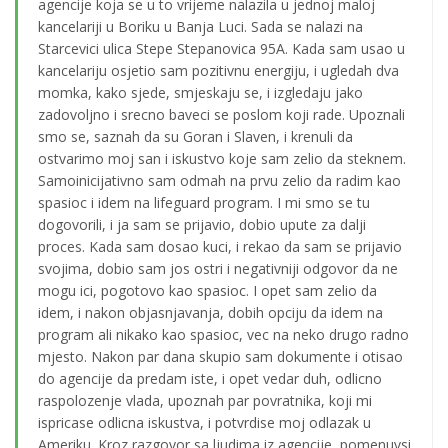
agencije koja se u to vrijeme nalazila u jednoj maloj
kancelariji u Boriku u Banja Luci. Sada se nalazi na
Starcevici ulica Stepe Stepanovica 95A. Kada sam usao u
kancelariju osjetio sam pozitivnu energiju, i ugledah dva
momka, kako sjede, smjeskaju se, i izgledaju jako
zadovoljno i srecno baveci se poslom koji rade. Upoznali
smo se, saznah da su Goran i Slaven, i krenuli da
ostvarimo moj san i iskustvo koje sam zelio da steknem.
Samoinicijativno sam odmah na prvu zelio da radim kao
spasioc i idem na lifeguard program. I mi smo se tu
dogovorili, i ja sam se prijavio, dobio upute za dalji
proces. Kada sam dosao kuci, i rekao da sam se prijavio
svojima, dobio sam jos ostri i negativniji odgovor da ne
mogu ici, pogotovo kao spasioc. I opet sam zelio da
idem, i nakon objasnjavanja, dobih opciju da idem na
program ali nikako kao spasioc, vec na neko drugo radno
mjesto. Nakon par dana skupio sam dokumente i otisao
do agencije da predam iste, i opet vedar duh, odlicno
raspolozenje vlada, upoznah par povratnika, koji mi
ispricase odlicna iskustva, i potvrdise moj odlazak u
Ameriku. Kroz razgovor sa ljudima iz agencije, pomenuvsi