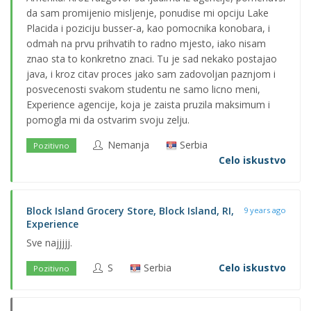
da sam promijenio misljenje, ponudise mi opciju Lake
Placida i poziciju busser-a, kao pomocnika konobara, i
odmah na prvu prihvatih to radno mjesto, iako nisam
znao sta to konkretno znaci. Tu je sad nekako postajao
java, i kroz citav proces jako sam zadovoljan paznjom i
posvecenosti svakom studentu ne samo licno meni,
Experience agencije, koja je zaista pruzila maksimum i
pomogla mi da ostvarim svoju zelju.
Nemanja
Serbia
Pozitivno
Celo iskustvo
Block Island Grocery Store, Block Island, RI,
9 years ago
Experience
Sve najjjjj.
S
Serbia
Celo iskustvo
Pozitivno