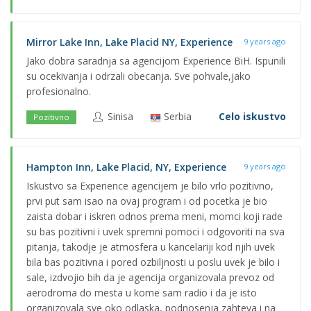
Mirror Lake Inn, Lake Placid NY, Experience
9 years ago
Jako dobra saradnja sa agencijom Experience BiH. Ispunili
su ocekivanja i odrzali obecanja. Sve pohvale,jako
profesionalno.
Sinisa
Serbia
Celo iskustvo
Pozitivno
Hampton Inn, Lake Placid, NY, Experience
9 years ago
Iskustvo sa Experience agencijem je bilo vrlo pozitivno,
prvi put sam isao na ovaj program i od pocetka je bio
zaista dobar i iskren odnos prema meni, momci koji rade
su bas pozitivni i uvek spremni pomoci i odgovoriti na sva
pitanja, takodje je atmosfera u kancelariji kod njih uvek
bila bas pozitivna i pored ozbiljnosti u poslu uvek je bilo i
sale, izdvojio bih da je agencija organizovala prevoz od
aerodroma do mesta u kome sam radio i da je isto
organizovala sve oko odlaska, podnosenja zahteva i na