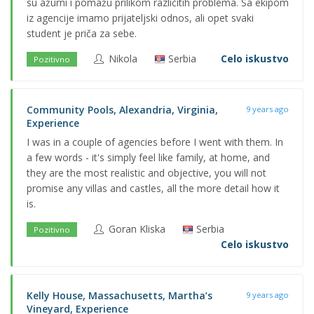
su ažurni i pomažu prilikom različitih problema. Sa ekipom
iz agencije imamo prijateljski odnos, ali opet svaki
student je priča za sebe.
Nikola
Serbia
Celo iskustvo
Pozitivno
Community Pools, Alexandria, Virginia,
9 years ago
Experience
I was in a couple of agencies before I went with them. In
a few words - it's simply feel like family, at home, and
they are the most realistic and objective, you will not
promise any villas and castles, all the more detail how it
is.
Goran Kliska
Serbia
Pozitivno
Celo iskustvo
Kelly House, Massachusetts, Martha’s
9 years ago
Vineyard, Experience