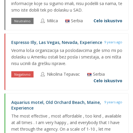
informacije koje su sigurno imali, nisu podelili sa nama, te
smo iste dobili tek po dolasku u SAD.
Milica
Serbia
Celo iskustvo
Neutralno
Espresso Illy, Las Vegas, Nevada, Experience
9 years ago
Veoma loša organizacija sa poslodavcima gde smo mi po
dolasku u Ameriku ostali bez posla i smestaja, a oni ništa
nisu ucinili da grešku isprave.
Nikolina Tepavac
Serbia
Negativno
Celo iskustvo
Aquarius motel, Old Orchard Beach, Maine,
9 years ago
Experience
The most effective , most affordable , too kind , available
at all times . I am very happy , and everybody that I have
met through the agency. On a scale of 1-10 , let me