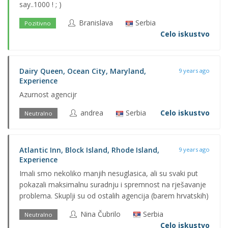
say..1000 ! ; )
Branislava
Serbia
Pozitivno
Celo iskustvo
Dairy Queen, Ocean City, Maryland,
9 years ago
Experience
Azurnost agencijr
andrea
Serbia
Celo iskustvo
Neutralno
Atlantic Inn, Block Island, Rhode Island,
9 years ago
Experience
Imali smo nekoliko manjih nesuglasica, ali su svaki put
pokazali maksimalnu suradnju i spremnost na rješavanje
problema. Skuplji su od ostalih agencija (barem hrvatskih)
Nina Čubrilo
Serbia
Neutralno
Celo iskustvo