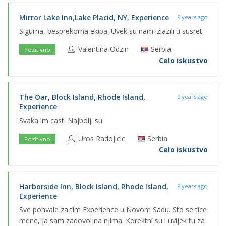
Mirror Lake Inn,Lake Placid, NY, Experience
9 years ago
Sigurna, besprekorna ekipa. Uvek su nam izlazili u susret.
Valentina Odzin
Serbia
Pozitivno
Celo iskustvo
The Oar, Block Island, Rhode Island,
9 years ago
Experience
Svaka im cast. Najbolji su
Uros Radojicic
Serbia
Pozitivno
Celo iskustvo
Harborside Inn, Block Island, Rhode Island,
9 years ago
Experience
Sve pohvale za tim Experience u Novom Sadu. Sto se tice
mene, ja sam zadovoljna njima. Korektni su i uvijek tu za