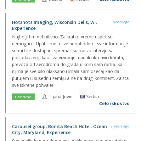
Hotshots Imaging, Wisconsin Dells, WI,
9 years ago
Experience
Najbolji tim definitivno. Za kratko vreme uspeli su
nemoguce. Uputili me u sve neophodno , sve informacije
su mi bile dostupne, spremali su me za intervju sa
poslodavcem, kao i za viziranje, uputili oko avio karata,
prevoza od aerodroma do grada u kom sam radila. Sa
njima je sve bilo olaksano i imala sam osecaj kao da
putujem u susednu zemlju a ne na drugi kontinent. Zaista
sve iskrene pohvale!
Tijana Jovin
Serbia
Pozitivno
Celo iskustvo
Carousel group, Bonita Beach Hotel, Ocean
9 years ago
City, Maryland, Experience
Sve je bilo kao po dogovoru, dakle nece vam precutati ni