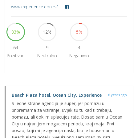
www.experience.edu.rs/
83%
12%
5%
64
9
4
Pozitivno
Neutralno
Negativno
Beach Plaza hotel, Ocean City, Experience
6 years ago
S jedne strane agencija je super, jer pomazu u
pripremama za viziranje, uvjek su tu kad ti trebaju,
pomazu, ali dok im uplacujes rate. Dosao sam u Ocean
City u najranijem mogucem periodu, kraj maja. Prvi
posao, koji mi je agencija nasla, bio je houseman u
Beach Plaza hotelu. Sveukupno sam imao 28 sati