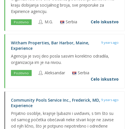
kraju dobijanja socijalnog broja, sve preporuke za
Expirience agenciju.
M.G.
Serbia
Celo iskustvo
Pozitivno
Witham Properties, Bar Harbor, Maine,
9 years ago
Experience
Agencija je svoj deo posla sasvim korektno odradila,
organizacija im je na nivou.
Aleksandar
Serbia
Pozitivno
Celo iskustvo
Community Pools Service Inc., Frederick, MD,
9 years ago
Experience
Prijatno osoblje, krajnje ljubazni i uviđavni, s tim što su
od samog početka obećavali neke stvari koje ne zavise
od njih lično, što je potpuno nepotrebno i određene