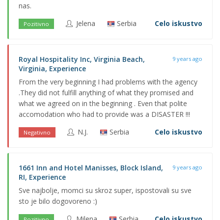
nas.
Jelena
Serbia
Celo iskustvo
Pozitivno
Royal Hospitality Inc, Virginia Beach,
9 years ago
Virginia, Experience
From the very beginning I had problems with the agency
.They did not fulfill anything of what they promised and
what we agreed on in the beginning . Even that polite
accomodation who had to provide was a DISASTER !!!
N.J.
Serbia
Celo iskustvo
Negativno
1661 Inn and Hotel Manisses, Block Island,
9 years ago
RI, Experience
Sve najbolje, momci su skroz super, ispostovali su sve
sto je bilo dogovoreno :)
Milena
Serbia
Celo iskustvo
Pozitivno