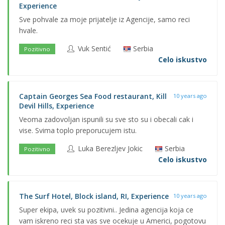
Experience
Sve pohvale za moje prijatelje iz Agencije, samo reci
hvale.
Vuk Sentić
Serbia
Pozitivno
Celo iskustvo
Captain Georges Sea Food restaurant, Kill
10 years ago
Devil Hills, Experience
Veoma zadovoljan ispunili su sve sto su i obecali cak i
vise. Svima toplo preporucujem istu.
Luka Berezljev Jokic
Serbia
Pozitivno
Celo iskustvo
The Surf Hotel, Block island, RI, Experience
10 years ago
Super ekipa, uvek su pozitivni.. Jedina agencija koja ce
vam iskreno reci sta vas sve ocekuje u Americi, pogotovu