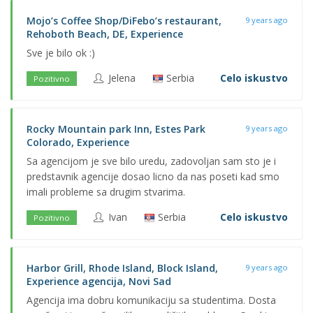
Mojo’s Coffee Shop/DiFebo’s restaurant,
9 years ago
Rehoboth Beach, DE, Experience
Sve je bilo ok :)
Jelena
Serbia
Celo iskustvo
Pozitivno
Rocky Mountain park Inn, Estes Park
9 years ago
Colorado, Experience
Sa agencijom je sve bilo uredu, zadovoljan sam sto je i
predstavnik agencije dosao licno da nas poseti kad smo
imali probleme sa drugim stvarima.
Ivan
Serbia
Celo iskustvo
Pozitivno
Harbor Grill, Rhode Island, Block Island,
9 years ago
Experience agencija, Novi Sad
Agencija ima dobru komunikaciju sa studentima. Dosta