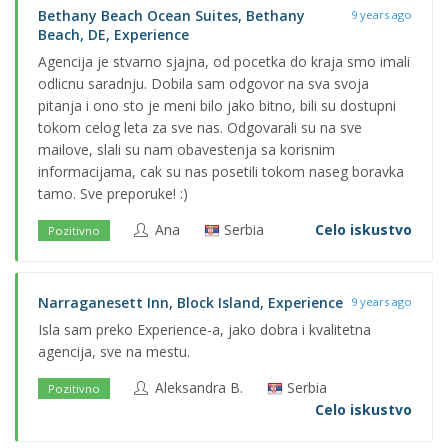
Bethany Beach Ocean Suites, Bethany
9 years ago
Beach, DE, Experience
Agencija je stvarno sjajna, od pocetka do kraja smo imali
odlicnu saradnju. Dobila sam odgovor na sva svoja
pitanja i ono sto je meni bilo jako bitno, bili su dostupni
tokom celog leta za sve nas. Odgovarali su na sve
mailove, slali su nam obavestenja sa korisnim
informacijama, cak su nas posetili tokom naseg boravka
tamo. Sve preporuke! :)
Ana
Serbia
Celo iskustvo
Pozitivno
Narraganesett Inn, Block Island, Experience
9 years ago
Isla sam preko Experience-a, jako dobra i kvalitetna
agencija, sve na mestu.
Aleksandra B.
Serbia
Pozitivno
Celo iskustvo