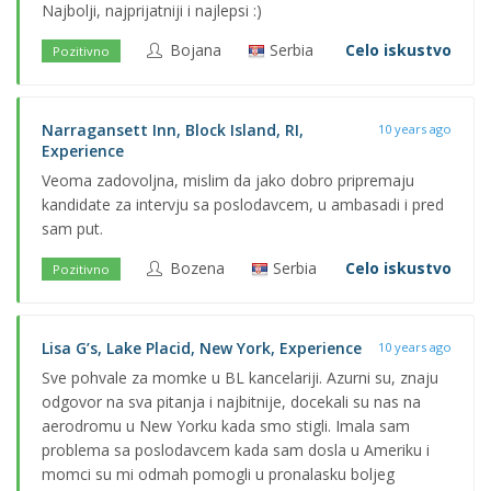
Najbolji, najprijatniji i najlepsi :)
Bojana
Serbia
Celo iskustvo
Pozitivno
Narragansett Inn, Block Island, RI,
10 years ago
Experience
Veoma zadovoljna, mislim da jako dobro pripremaju
kandidate za intervju sa poslodavcem, u ambasadi i pred
sam put.
Bozena
Serbia
Celo iskustvo
Pozitivno
Lisa G’s, Lake Placid, New York, Experience
10 years ago
Sve pohvale za momke u BL kancelariji. Azurni su, znaju
odgovor na sva pitanja i najbitnije, docekali su nas na
aerodromu u New Yorku kada smo stigli. Imala sam
problema sa poslodavcem kada sam dosla u Ameriku i
momci su mi odmah pomogli u pronalasku boljeg