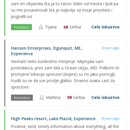
sam im objasnila šta ja to tačno želim od mesta i ljudi pa
su me posavetovali šta je najbolje za moje prioritete i
pogodili su!
Tijana
Serbia
Celo iskustvo
Pozitivno
Hanson Enterprises, Ogunquit, ME,
8 years ago
Experience
Nemam neko konkretno misljenje. Mijenjala sam
poslodavca, prvo sam bila u Ocean cityju, MD. Prilikom te
promjene lokacije sponzori (Aspire) su mi jako pomogli,
trudili su se da sve prodje glatko. Stvarno svaka cast za
sponzore.
Martina
Serbia
Celo iskustvo
Neutralno
High Peaks resort, Lake Placid, Experience
8 years ago
Positive, kind, timely information about everything, all the