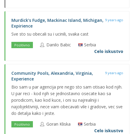
Murdick’s Fudge, Mackinac Island, Michigan,
9 years ago
Expirience
Sve sto su obecali su i ucinili, svaka cast
Danilo Babic
Serbia
Pozitivno
Celo iskustvo
Community Pools, Alexandria, Virginia,
9 years ago
Experience
Bio sam u par agencija pre nego sto sam otisao kod njih.
U par reci - kod njih se jednostavno osecate kao sa
porodicom, kao kod kuce, i oni su najrealniji i
najobjektivniji, nece vam obecavati vile i gradove, vec sve
do detalja kako i jeste.
Goran Kliska
Serbia
Pozitivno
Celo iskustvo