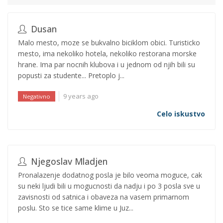
Dusan
Malo mesto, moze se bukvalno biciklom obici. Turisticko
mesto, ima nekoliko hotela, nekoliko restorana morske
hrane. Ima par nocnih klubova i u jednom od njih bili su
popusti za studente... Pretoplo j...
9 years ago
Negativno
Celo iskustvo
Njegoslav Mladjen
Pronalazenje dodatnog posla je bilo veoma moguce, cak
su neki ljudi bili u mogucnosti da nadju i po 3 posla sve u
zavisnosti od satnica i obaveza na vasem primarnom
poslu. Sto se tice same klime u Juz...