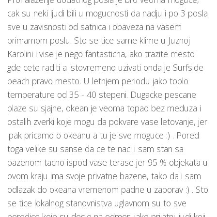
cak su neki ljudi bili u mogucnosti da nadju i po 3 posla
sve u zavisnosti od satnica i obaveza na vasem
primarnom poslu. Sto se tice same klime u Juznoj
Karolini i vise je nego fantasticna, ako trazite mesto
gde cete raditi a istovremeno uzivati onda je Surfside
beach pravo mesto. U letnjem periodu jako toplo
temperature od 35 - 40 stepeni. Dugacke pescane
plaze su sjajne, okean je veoma topao bez meduza i
ostalih zverki koje mogu da pokvare vase letovanje, jer
ipak pricamo o okeanu a tu je sve moguce :) . Pored
toga velike su sanse da ce te naci i sam stan sa
bazenom tacno ispod vase terase jer 95 % objekata u
ovom kraju ima svoje privatne bazene, tako da i sam
odlazak do okeana vremenom padne u zaborav :) . Sto
se tice lokalnog stanovnistva uglavnom su to sve
porodice koje su dosle na odmor, jako prijatni ljudi koji