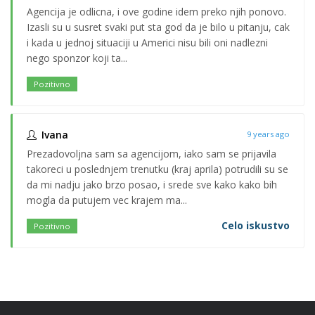
Agencija je odlicna, i ove godine idem preko njih ponovo.
Izasli su u susret svaki put sta god da je bilo u pitanju, cak
i kada u jednoj situaciji u Americi nisu bili oni nadlezni
nego sponzor koji ta...
Pozitivno
Ivana
9 years ago
Prezadovoljna sam sa agencijom, iako sam se prijavila
takoreci u poslednjem trenutku (kraj aprila) potrudili su se
da mi nadju jako brzo posao, i srede sve kako kako bih
mogla da putujem vec krajem ma...
Celo iskustvo
Pozitivno