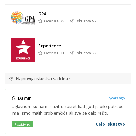
GPA
Ocena 8.35
Iskustva 97
Experience
Ocena 8.31
Iskustva 77
Najnovija iskustva sa
Ideas
Damir
8 years ago
Uglavnom su nam izlazili u susret kad god je bilo potrebe,
imali smo malih problemčića ali sve se dalo rešiti.
Celo iskustvo
Pozitivno