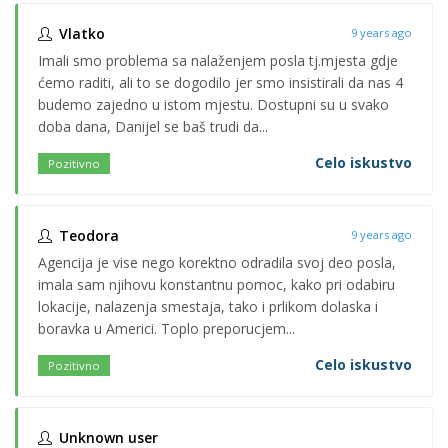
Vlatko
9 years ago
Imali smo problema sa nalaženjem posla tj.mjesta gdje
ćemo raditi, ali to se dogodilo jer smo insistirali da nas 4
budemo zajedno u istom mjestu. Dostupni su u svako
doba dana, Danijel se baš trudi da...
Celo iskustvo
Pozitivno
Teodora
9 years ago
Agencija je vise nego korektno odradila svoj deo posla,
imala sam njihovu konstantnu pomoc, kako pri odabiru
lokacije, nalazenja smestaja, tako i prlikom dolaska i
boravka u Americi. Toplo preporucjem...
Celo iskustvo
Pozitivno
Unknown user