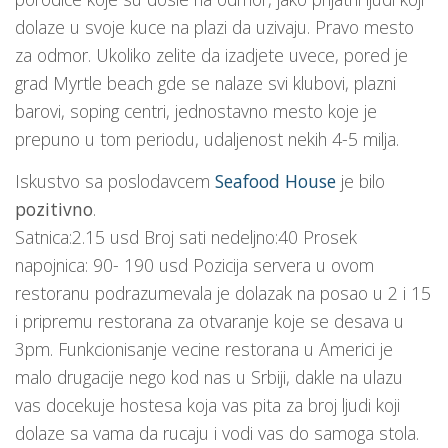
dolaze u svoje kuce na plazi da uzivaju. Pravo mesto
za odmor. Ukoliko zelite da izadjete uvece, pored je
grad Myrtle beach gde se nalaze svi klubovi, plazni
barovi, soping centri, jednostavno mesto koje je
prepuno u tom periodu, udaljenost nekih 4-5 milja.
Iskustvo sa poslodavcem
Seafood House
je bilo
pozitivno
.
Satnica:2.15 usd Broj sati nedeljno:40 Prosek
napojnica: 90- 190 usd Pozicija servera u ovom
restoranu podrazumevala je dolazak na posao u 2 i 15
i pripremu restorana za otvaranje koje se desava u
3pm. Funkcionisanje vecine restorana u Americi je
malo drugacije nego kod nas u Srbiji, dakle na ulazu
vas docekuje hostesa koja vas pita za broj ljudi koji
dolaze sa vama da rucaju i vodi vas do samoga stola.