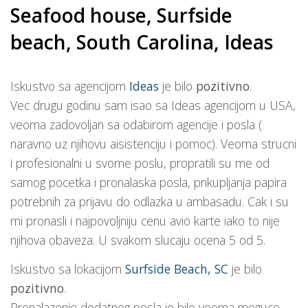
Seafood house, Surfside
beach, South Carolina, Ideas
Iskustvo sa agencijom
Ideas
je bilo
pozitivno
.
Vec drugu godinu sam isao sa Ideas agencijom u USA,
veoma zadovoljan sa odabirom agencije i posla (
naravno uz njihovu aisistenciju i pomoc). Veoma strucni
i profesionalni u svome poslu, propratili su me od
samog pocetka i pronalaska posla, prikupljanja papira
potrebnih za prijavu do odlazka u ambasadu. Cak i su
mi pronasli i najpovoljniju cenu avio karte iako to nije
njihova obaveza. U svakom slucaju ocena 5 od 5.
Iskustvo sa lokacijom
Surfside Beach, SC
je bilo
pozitivno
.
Pronalazenje dodatnog posla je bilo veoma moguce,