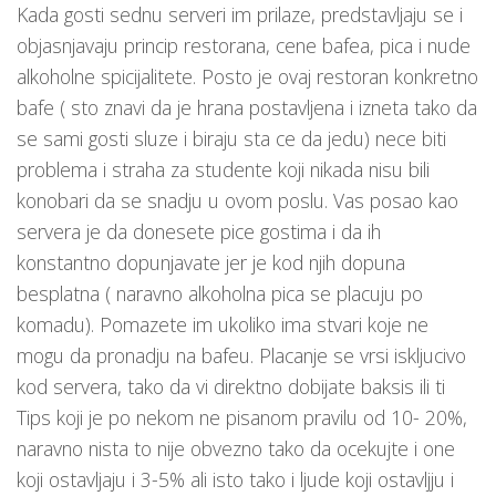
Kada gosti sednu serveri im prilaze, predstavljaju se i
objasnjavaju princip restorana, cene bafea, pica i nude
alkoholne spicijalitete. Posto je ovaj restoran konkretno
bafe ( sto znavi da je hrana postavljena i izneta tako da
se sami gosti sluze i biraju sta ce da jedu) nece biti
problema i straha za studente koji nikada nisu bili
konobari da se snadju u ovom poslu. Vas posao kao
servera je da donesete pice gostima i da ih
konstantno dopunjavate jer je kod njih dopuna
besplatna ( naravno alkoholna pica se placuju po
komadu). Pomazete im ukoliko ima stvari koje ne
mogu da pronadju na bafeu. Placanje se vrsi iskljucivo
kod servera, tako da vi direktno dobijate baksis ili ti
Tips koji je po nekom ne pisanom pravilu od 10- 20%,
naravno nista to nije obvezno tako da ocekujte i one
koji ostavljaju i 3-5% ali isto tako i ljude koji ostavljju i