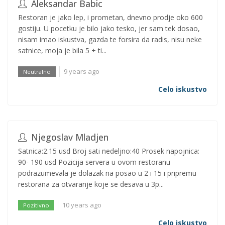
Aleksandar Babic
Restoran je jako lep, i prometan, dnevno prodje oko 600
gostiju. U pocetku je bilo jako tesko, jer sam tek dosao,
nisam imao iskustva, gazda te forsira da radis, nisu neke
satnice, moja je bila 5 + ti...
9 years ago
Neutralno
Celo iskustvo
Njegoslav Mladjen
Satnica:2.15 usd Broj sati nedeljno:40 Prosek napojnica:
90- 190 usd Pozicija servera u ovom restoranu
podrazumevala je dolazak na posao u 2 i 15 i pripremu
restorana za otvaranje koje se desava u 3p...
10 years ago
Pozitivno
Celo iskustvo